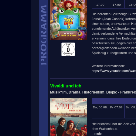
17.00
17.00
15.0
Die beliebten Spielzeuge Buz
Jessie (Joan Cusack) kehren 
einer neuen, unerwarteten He
zunehmende Abhängigkeit von 
damit verbundene Vernachlässi
erkennen, dass ihre Bedeutung
beschließen sie, gegen diese
herzergreifenden Aktionen vers
Spielzeug zu begeistern und 
Weitere Informationen:
https://www.youtube.com/w
Vivaldi und ich
Musikfilm, Drama, Historienfilm, Biopic - Frankreic
Do, 06.08.
Fr, 07.08.
Sa, 08
-
-
-
Historienfilm über die Zeit von
dem Waisenhaus.
...mehr